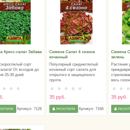
а Кресс-салат Забава
Семена Салат 4 сезона
Семена С
кочанный
зелень
скороспелый сорт
Популярный среднеспелый
Растения 
салата! От всходов до
кочанный сорт салата для
преждевр
ия 25-30 дней.
открытого и защищенного
стрелкова
грунта.
весь сезон
б.
35 руб.
35 руб.
Артикул:
7126
Артикул:
7166
СКУПИЛИ
РАСКУПИЛИ
РАСКУ