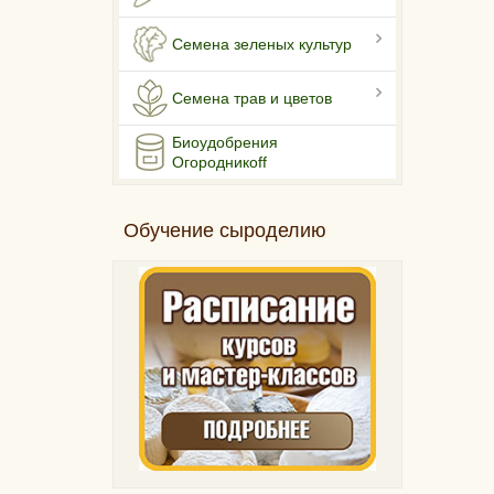
Семена зеленых культур
Семена трав и цветов
Биоудобрения
Огородникоff
Обучение сыроделию