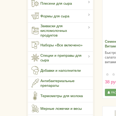
Плесени для сыра
Формы для сыра
Закваски для
кисломолочных
продуктов
Семен
Наборы «Все включено»
Витам
Быстро
Специи и приправы для
салато
сыра
витами
Добавки и наполнители
Антибактериальные
38 ру
препараты
РА
Термометры для молока
Мерные ложечки и весы