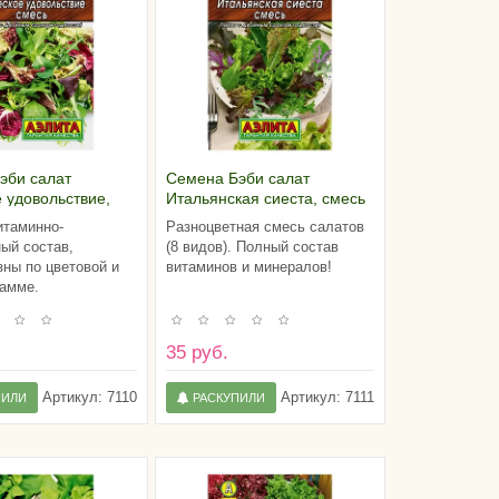
эби салат
Семена Бэби салат
 удовольствие,
Итальянская сиеста, смесь
итаминно-
Разноцветная смесь салатов
ый состав,
(8 видов). Полный состав
зны по цветовой и
витаминов и минералов!
гамме.
35 руб.
Артикул:
7110
Артикул:
7111
ПИЛИ
РАСКУПИЛИ