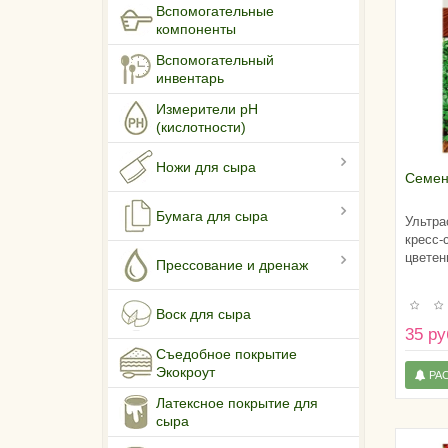
Вспомогательные
компоненты
Вспомогательный
инвентарь
Измерители pH
(кислотности)
Ножи для сыра
Семен
Бумага для сыра
Ультра
кресс-
цветен
Прессование и дренаж
Воск для сыра
35 ру
Съедобное покрытие
Экокроут
РА
Латексное покрытие для
сыра