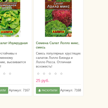
алат Изумрудная
Семена Салат Лолло микс,
смесь
устойчивы к
Смесь популярных хрустящих
еменному
салатов Лолло Бионда и
нию, высеивается
Лолло Росса. Отличная
!
всхожесть!
25 руб.
Артикул:
7167
Артикул:
7168
ПИЛИ
РАСКУПИЛИ