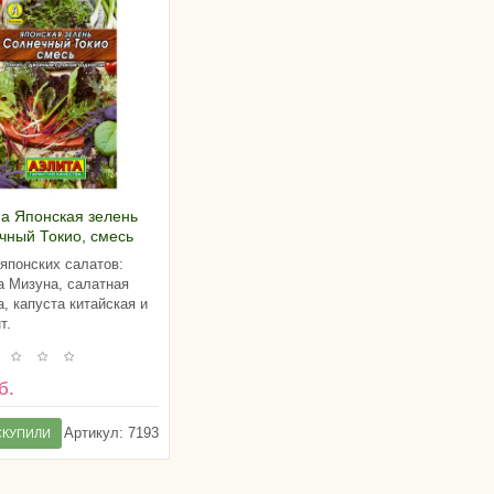
а Японская зелень
чный Токио, смесь
японских салатов:
а Мизуна, салатная
а, капуста китайская и
т.
б.
Артикул:
7193
СКУПИЛИ