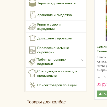
Термоусадочные пакеты
Хранение и выдержка
Книги о сыре и
сыроделии
Домашние сыроварни
Семен
Профессиональные
Солне
сыроварни
Смесь 
Таблички, ценники,
капуст
подставки
горчиц
амаран
Спецодежда и химия для
производств
35 ру
Список товаров по акции
РА
Товары для колбас