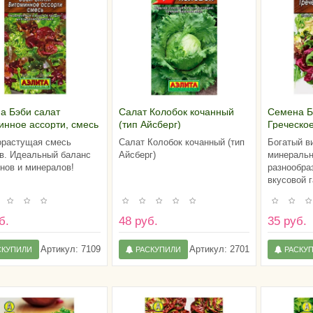
а Бэби салат
Салат Колобок кочанный
Семена Б
инное ассорти, смесь
(тип Айсберг)
Греческое
смесь
растущая смесь
Салат Колобок кочанный (тип
Богатый в
в. Идеальный баланс
Айсберг)
минеральн
нов и минералов!
разнообра
вкусовой 
б.
48 руб.
35 руб.
Артикул:
7109
Артикул:
2701
СКУПИЛИ
РАСКУПИЛИ
РАСКУ