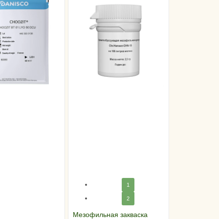
1
2
Мезофильная закваска