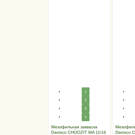
1
2
3
4
Мезофильная закваска
Мезофиль
Danisco CHOOZIT MA 11/16
Danisco C