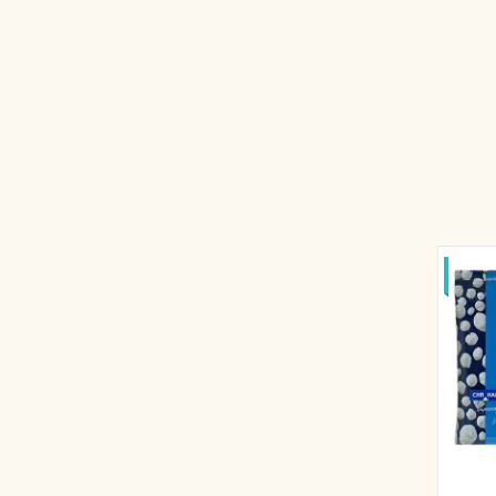
НА 2
МО