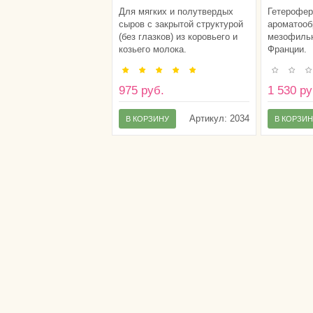
(25 DCU)
LYO (50 
Для мягких и полутвердых
Гетерофер
сыров с закрытой структурой
ароматоо
(без глазков) из коровьего и
мезофильн
козьего молока.
Франции.
975 руб.
1 530 ру
Артикул:
2034
В КОРЗИНУ
В КОРЗИ