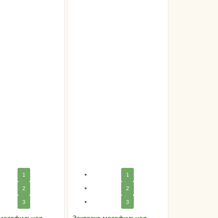
1
1
2
2
3
3
 мезофильная
Закваска мезофильная