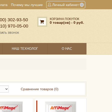
плата
Почему мы лучшие
Личный кабинет
00) 302‑93‑50
КОРЗИНА ПОКУПОК
0 товар(ов) - 0 руб.
910) 970‑05‑00
ЗАТЬ ЗВОНОК
НАШ ТЕХНОЛОГ
О НАС
Сравнение товаров (0)
АНАЛОГ
CHR.HANSEN
XMT