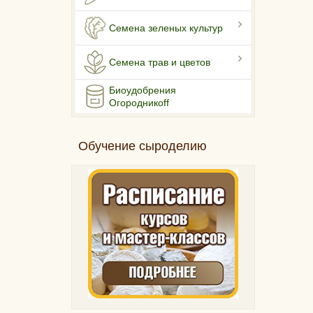
Семена зеленых культур
Семена трав и цветов
Биоудобрения
Огородникоff
Обучение сыроделию