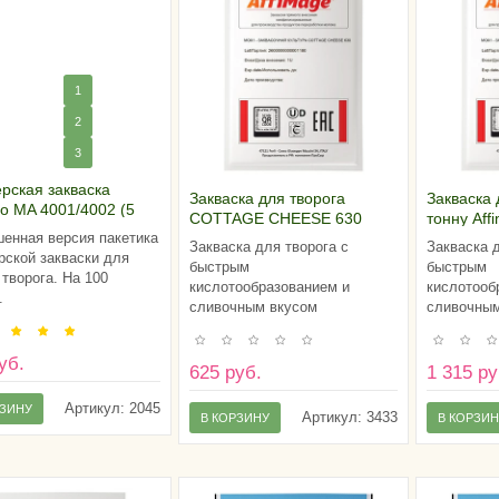
1
2
3
рская закваска
Закваска для творога
Закваска 
o MA 4001/4002 (5
COTTAGE CHEESE 630
тонну Af
енная версия пакетика
AFFIMAGE® (1U)
CHEESE 6
Закваска для творога с
Закваска 
ской закваски для
быстрым
быстрым
 творога. На 100
кислотообразованием и
кислотооб
.
сливочным вкусом
сливочным
уб.
625 руб.
1 315 ру
Артикул:
2045
РЗИНУ
Артикул:
3433
В КОРЗИНУ
В КОРЗИ