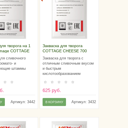
для творога на 1
Закваска для творога
fimage COTTAGE
COTTAGE CHEESE 700
02 (10U)
AFFIMAGE® (1U)
для сливочного
Закваска для творога c
ромато- и
отличным сливочным вкусом
зующие штаммы
и быстрым
кислотообразованием
б.
625 руб.
Артикул:
3442
Артикул:
3432
НУ
В КОРЗИНУ