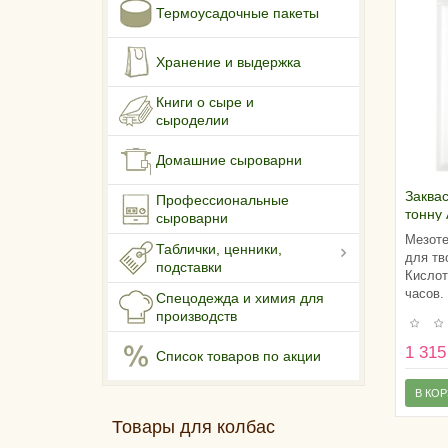
Термоусадочные пакеты
Хранение и выдержка
Книги о сыре и
сыроделии
Домашние сыроварни
Заквас
Профессиональные
тонну
сыроварни
CHEES
Мезоте
Таблички, ценники,
для тв
подставки
Кислот
часов.
Спецодежда и химия для
производств
1 315
Список товаров по акции
В КО
Товары для колбас