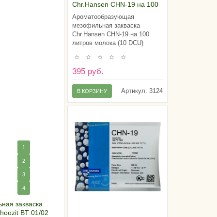
Chr.Hansen CHN-19 на 100
литров молока (10 DCU)
Ароматообразующая
мезофильная закваска
Chr.Hansen CHN-19 на 100
литров молока (10 DCU)
395 руб.
Артикул:
3124
В КОРЗИНУ
1
2
3
4
ная закваска
hoozit BT 01/02