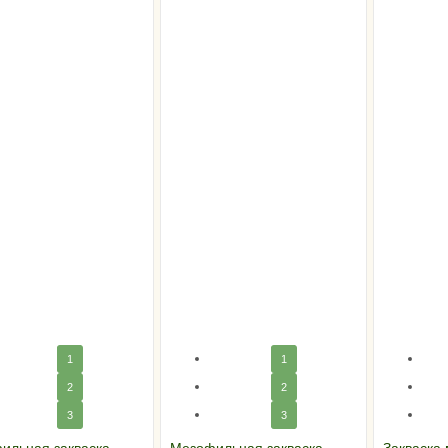
1
1
2
2
3
3
ильная закваска
Мезофильная закваска
Закваска