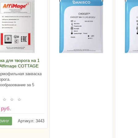
ка для творога на 1
 Affimage COTTAGE
E 142 (10U)
рмофильная закваска
орога.
ообразование за 5
 руб.
Артикул:
3443
РЗИНУ