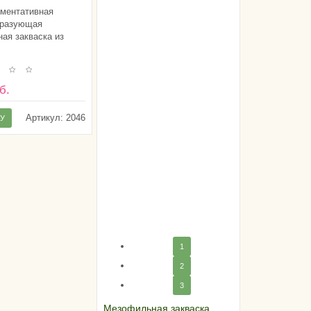
DCU)
ментативная
бразующая
ая закваска из
б.
Артикул:
2046
НУ
1
2
3
Мезофильная закваска