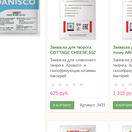
Закваска для творога
Закваска 
COTTAGE CHEESE 502
тонну Af
AFFIMAGE® (1U)
CHEESE 5
Закваска для сливочного
Закваска 
творога. Аромато- и
творога. А
газообразующие штаммы
газообра
бактерий
бактерий
625 руб.
1 315 ру
Артикул:
3431
В КОРЗИНУ
В КОРЗИ