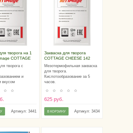
для творога на 1
Закваска для творога
fimage COTTAGE
COTTAGE CHEESE 142
30 (10U)
AFFIMAGE® (1U)
для творога с
Мезотермофильная закваска
для творога.
разованием и
Кислотообразование за 5
 вкусом
часов.
б.
625 руб.
Артикул:
3441
Артикул:
3434
НУ
В КОРЗИНУ