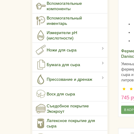
Вспомогательные
компоненты
Вспомогательный
инвентарь
Измерители pH
(кислотности)
Ножи для сыра
Ферме
Danisc
DCU)
Уменьш
Бумага для сыра
фермер
сыра и
Прессование и дренаж
литров
Воск для сыра
745 р
Съедобное покрытие
В КО
Экокроут
Латексное покрытие для
сыра